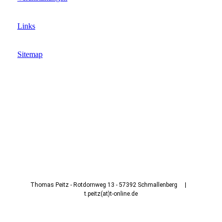
Links
Sitemap
Thomas Peitz - Rotdornweg 13 - 57392 Schmallenberg |
t.peitz(at)t-online.de